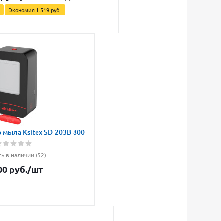
Экономия
1 519
руб.
 мыла Ksitex SD-203B-800
ть в наличии (52)
00
руб.
/шт