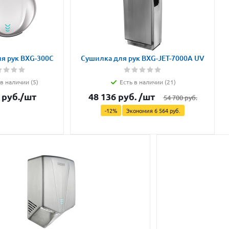
я рук BXG-300С
Сушилка для рук BXG-JET-7000A UV
 в наличии (5)
Есть в наличии (21)
руб.
/шт
48 136
руб.
/шт
54 700
руб.
-
12
%
Экономия
6 564
руб.