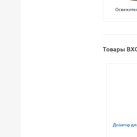
Освежител
Товары BXG
Дозатор дл