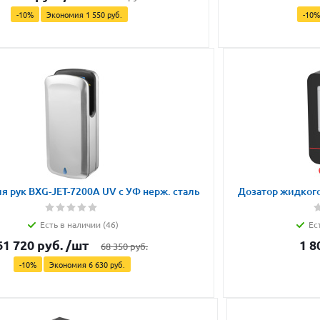
-
10
%
Экономия
1 550
руб.
-
10
%
я рук BXG-JET-7200A UV с УФ нерж. сталь
Дозатор жидкого
Есть в наличии (46)
Ес
61 720
руб.
/шт
1 8
68 350
руб.
-
10
%
Экономия
6 630
руб.