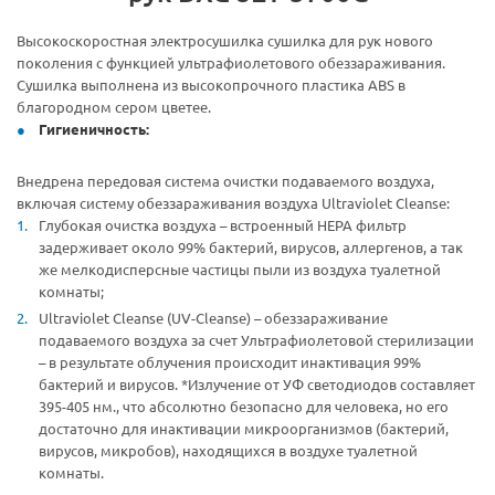
Высокоскоростная электросушилка сушилка для рук нового
поколения с функцией ультрафиолетового обеззараживания.
Сушилка выполнена из высокопрочного пластика ABS в
благородном сером цветее.
Г
игиеничност
ь:
Внедрена передовая система очистки подаваемого воздуха,
включая систему обеззараживания воздуха Ultraviolet Cleanse:
Глубокая очистка воздуха – встроенный НЕРА фильтр
задерживает около 99% бактерий, вирусов, аллергенов, а так
же мелкодисперсные частицы пыли из воздуха туалетной
комнаты;
Ultraviolet Cleanse (UV-Cleanse) – обеззараживание
подаваемого воздуха за счет Ультрафиолетовой стерилизации
– в результате облучения происходит инактивация 99%
бактерий и вирусов. *Излучение от УФ светодиодов составляет
395-405 нм., что абсолютно безопасно для человека, но его
достаточно для инактивации микроорганизмов (бактерий,
вирусов, микробов), находящихся в воздухе туалетной
комнаты.