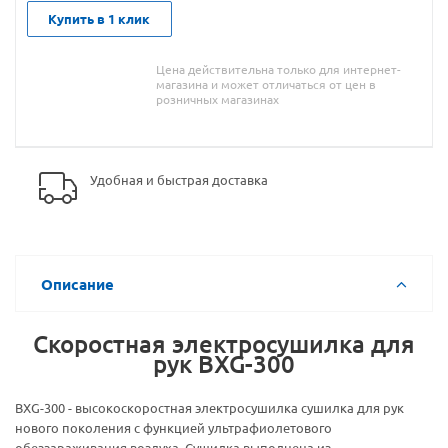
Купить в 1 клик
Цена действительна только для интернет-
магазина и может отличаться от цен в
розничных магазинах
Удобная и быстрая доставка
Описание
Скоростная электросушилка для
рук BXG-300
BXG-300 - высокоскоростная электросушилка сушилка для рук
нового поколения с функцией ультрафиолетового
обеззараживания воздуха. Сушилка выполнена из