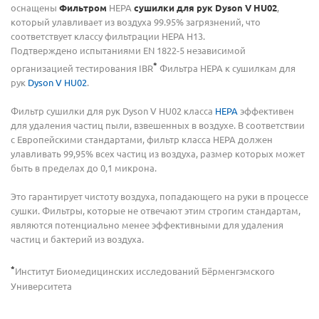
оснащены
Фильтром
HEPA
сушилки для рук Dyson V HU02
,
который улавливает из воздуха 99.95% загрязнений, что
соответствует классу фильтрации HEPA Н13.
Подтверждено испытаниями EN 1822-5 независимой
*
организацией тестирования IBR
Фильтра HEPA к сушилкам для
рук
Dyson V HU02
.
Фильтр сушилки для рук Dyson V HU02 класса
HEPA
эффективен
для удаления частиц пыли, взвешенных в воздухе. В соответствии
с Европейскими стандартами, фильтр класса HEPA должен
улавливать 99,95% всех частиц из воздуха, размер которых может
быть в пределах до 0,1 микрона.
Это гарантирует чистоту воздуха, попадающего на руки в процессе
сушки. Фильтры, которые не отвечают этим строгим стандартам,
являются потенциально менее эффективными для удаления
частиц и бактерий из воздуха.
*
Институт Биомедицинских исследований Бёрменгэмского
Университета