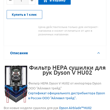
В корзину
Купить в 1 клик
Цена действительна только для интернет-
магазина и может отличаться от цен в
розничных магазинах
Описание
Фильтр HEPA сушилки для
рук Dyson V HU02
Фильтр HEPA Dyson V HU02 от импортера Dyson
ООО "Айлевел трейд"
Сертификат официального дистрибьютора Dyson
в России ООО "Айлевел трейд".
Все новые модели сушилок для рук
Dyson Airblade™HU02