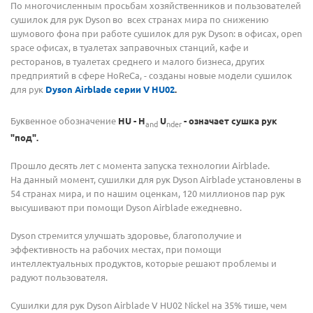
По многочисленным просьбам хозяйственников и пользователей
сушилок для рук Dyson во всех странах мира по снижению
шумового фона при работе сушилок для рук Dyson: в офисах, open
space офисах, в туалетах заправочных станций, кафе и
ресторанов, в туалетах среднего и малого бизнеса, других
предприятий в сфере HoReCa, - созданы новые модели сушилок
для рук
Dyson Airblade серии V HU02
.
Буквенное обозначение
HU - H
U
- означает сушка рук
and
nder
"под".
Прошло десять лет с момента запуска технологии Airblade.
На данный момент, сушилки для рук Dyson Airblade установлены в
54 странах мира, и по нашим оценкам, 120 миллионов пар рук
высушивают при помощи Dyson Airblade ежедневно.
Dyson стремится улучшать здоровье, благополучие и
эффективность на рабочих местах, при помощи
интеллектуальных продуктов, которые решают проблемы и
радуют пользователя.
Сушилки для рук Dyson Airblade V HU02 Nickel на 35% тише, чем