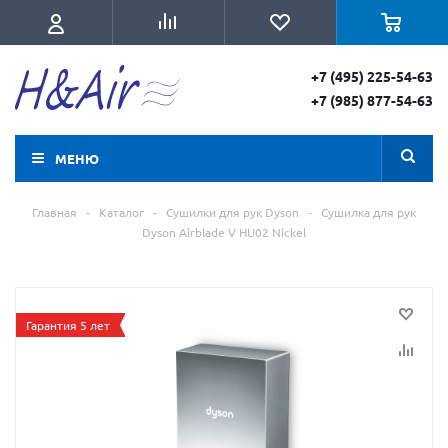
+7 (495) 225-54-63
+7 (985) 877-54-63
МЕНЮ
Главная
-
Каталог
-
Сушилки для рук Dyson
-
Сушилка для рук
Dyson Airblade V HU02 Nickel
Гарантия 5 лет