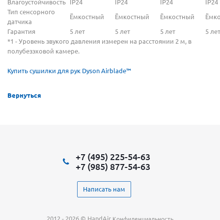
Влагоустойчивость
IP24
IP24
IP24
IP24
Тип сенсорного
Ёмкостный
Ёмкостный
Ёмкостный
Ёмк
датчика
Гарантия
5 лет
5 лет
5 лет
5 ле
*1 - Уровень звукого давления измерен на расстоянии 2 м, в
полубезэховой камере.
Купить сушилки для рук Dyson Airblade™
Вернуться
+7 (495) 225-54-63
+7 (985) 877-54-63
Написать нам
2012 - 2026 © HandAir
Конфиденциальность