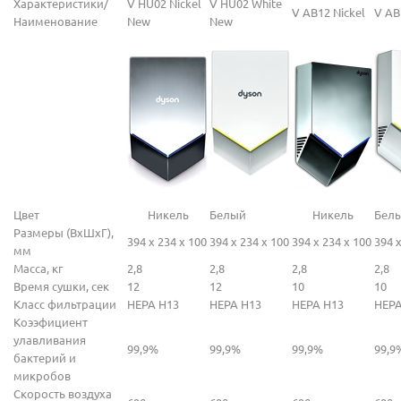
Характеристики/
V HU02 Nickel
V HU02 White
V AB12 Nickel
V AB
Наименование
New
New
Цвет
Никель
Белый
Никель
Бел
Размеры (ВхШхГ),
394 х 234 х 100
394 х 234 х 100
394 х 234 х 100
394 х
мм
Масса, кг
2,8
2,8
2,8
2,8
Время сушки, сек
12
12
10
10
Класс фильтрации
HEPA H13
HEPA H13
HEPA H13
HEPA
Коээфициент
улавливания
99,9%
99,9%
99,9%
99,9
бактерий и
микробов
Скорость воздуха