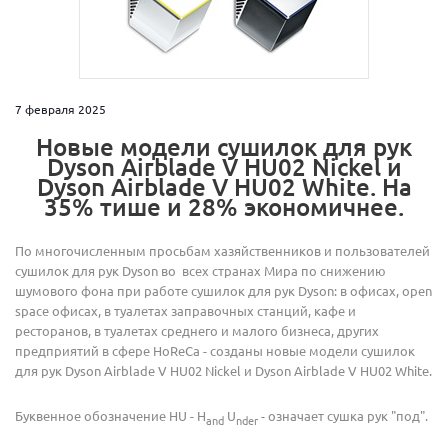
7 февраля 2025
Новые модели сушилок для рук
Dyson Airblade V HU02 Nickel и
Dyson Airblade V HU02 White. На
35% тише и 28% экономичнее.
По многочисленным просьбам хазяйственников и пользователей
сушилок для рук Dyson во всех странах Мира по снижению
шумового фона при работе сушилок для рук Dyson: в офисах, open
space офисах, в туалетах заправочных станций, кафе и
ресторанов, в туалетах среднего и малого бизнеса, других
предприятий в сфере HoReCa - созданы новые модели сушилок
для рук Dyson Airblade V HU02 Nickel и Dyson Airblade V HU02 White.
Буквенное обозначение HU - H
U
- означает сушка рук "под".
and
nder