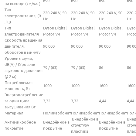
690
690
690
690
на выходе (км/час)
Тип
220-240 V, 50
220-240 V, 50
220-240 V, 50
220-2
электропитания, (В
Hz
Hz
Hz
Hz
,Гц)
Тип
Dyson Digital
Dyson Digital
Dyson Digital
Dyson
электродвигателя
Motor V4
Motor V4
Motor V4
Moto
Скорость вращения
двигателя,
90 000
90 000
90 000
90 0
оборотов в минуту
Уровень шума,
dB(A) / (Уровень
79 / (63)
79 / (63)
86
86
звукового давления
@ 2 м)
Потребляемая
1000
1000
1600
1600
мощность, Вт
Энергопотребление
за один цикл
3,32
3,32
4,44
4,44
высушивания Вт
Материал
Поликарбонат
Поликарбонат
Поликарбонат
Пол
Внедрённое в
Внед
Антимикробное
Внедрённое в
Внедрённое в
структуру
стру
покрытие
покрытие
покрытие
пластика
плас