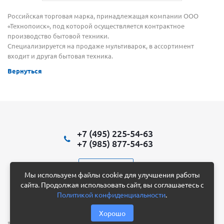
Российская торговая марка, принадлежащая компании ООО
«Технопоиск», под которой осуществляется контрактное
производство бытовой техники.
Специализируется на продаже мультиварок, в ассортимент
входит и другая бытовая техника.
Вернуться
+7 (495) 225-54-63
+7 (985) 877-54-63
Написать нам
Мы используем файлы cookie для улучшения работы
сайта. Продолжая использовать сайт, вы соглашаетесь с
Политикой конфиденциальности
.
2012 - 2026 © HandAir
Конфиденциальность
Хорошо
* Официальный дистрибьютор Dyson в России до 2022 года. **