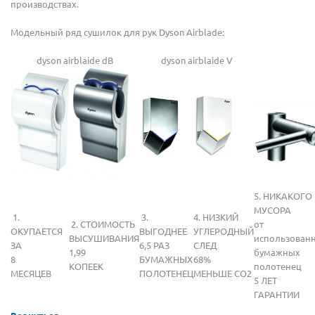
производствах.
Модельный ряд сушилок для рук Dyson Airblade:
dyson airblaide dB
dyson airblaide V
5. НИКАКОГО
МУСОРА
1.
3.
4. НИЗКИЙ
2. СТОИМОСТЬ
от
ОКУПАЕТСЯ
ВЫГОДНЕЕ
УГЛЕРОДНЫЙ
ВЫСУШИВАНИЯ
использован
ЗА
6,5 РАЗ
СЛЕД
1,99
бумажных
8
БУМАЖНЫХ
68%
КОПЕЕК
полотенец
МЕСЯЦЕВ
ПОЛОТЕНЕЦ
МЕНЬШЕ CO2
5 ЛЕТ
ГАРАНТИИ