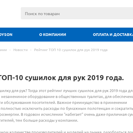
DYSON
О КОМПАНИИ
ОПЛАТА И ДОСТАВК
ании
-
Новости
-
Рейтинг ТОП 10 сушилок для рук 2019 года
ТОП-10 сушилок для рук 2019 года.
у для рук? Тогда этот рейтинг лучших сушилок для рук 2019 года для
- незаменимое оборудование в общественных туалетах, для обеспечен
сти обслуживания посетителей. Важное преимущество в применении
 - полностью исключить расходы по бумажным полотенцам и сократит
роэнергии. В годовом исчислении "набегает" очень даже приличная су
ителей, тем больше расходы у компании.
м количестве производителей и моделей на рынке, разобраться дос