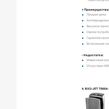
+ Преимущества:
Лучшая цена
Антивандальн
Высокое качес
Малое потреб
Гарантия прои
Встроенная си
- Недостатки
:
Невысокая ско
Отсутствие HE
4
.
B
XG-JET 7000A