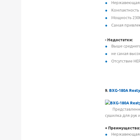
Нержавеющая 
Компактность
Мощность 2300
Самая привлек
-
Недостатки:
Выше среднег
не самая высок
Отсутствие HE
9.
BXG-180A Resty
Представленная 
сушилка для рук 
+
Преимущества:
Нержавеющая 