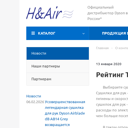
Официальный
дистрибьютор Dyson в
России*
КАТАЛОГ
ПРОДУКЦИЯ 
Главная
-
О комп
Новости
13 января 2020
Наши партнеры
Рейтинг 
Партнерам
Выбираете сушилк
Сушилки для рук 
Новости
гигиены и скоро
06.02.2026
Усовершенствованная
сушилок для рук
легендарная сушилка
расходы по элект
для рук Dyson Airblade
чем больше посет
dB AB14 Grey
возвращается
В таком огромно