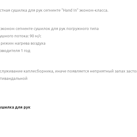
я сушилка для рук сегменте "Hand In" эконом-класса.
 эконом сегменте сушилок для рук погружного типа
ушного потока: 90 м/с
режим нагрева воздуха
зводителя 1 год
служивание каплесборника, иначе появляется неприятный запах заст
нтивандальной
Сушилка для рук