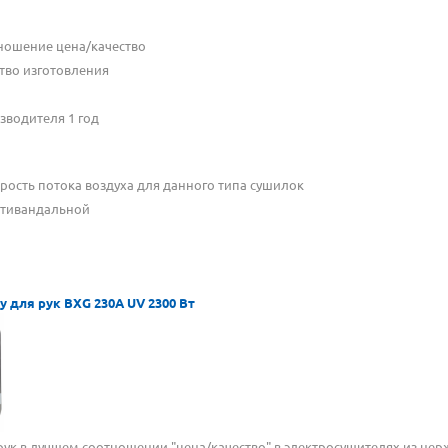
ношение цена/качество
тво изготовления
зводителя 1 год
рость потока воздуха для данного типа сушилок
нтивандальной
 для рук BXG 230A UV 2300 Вт
 в лучшем соотношении "цена/качество" в электросушителях из не