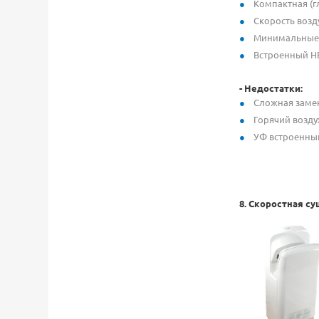
Компактная (г
Скорость возд
Минимальные 
Встроенный H
-
Недостатки:
Сложная замен
Горячий возду
УФ встроенный
8.
Скоростная су