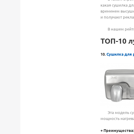
какая сушилка дл
временем высушив
и получают рекл
В нашем рейтинг
ТОП-10 л
10.
Сушилка для р
Эта модель сушил
мощность нагреват
+
Преимущества: