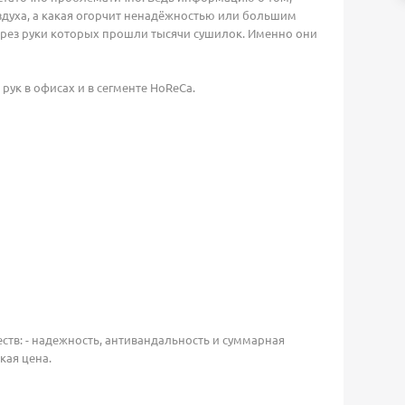
оздуха, а какая огорчит ненадёжностью или большим
ерез руки которых прошли тысячи сушилок. Именно они
к в офисах и в сегменте HoReCa.
тв: - надежность, антивандальность и суммарная
кая цена.