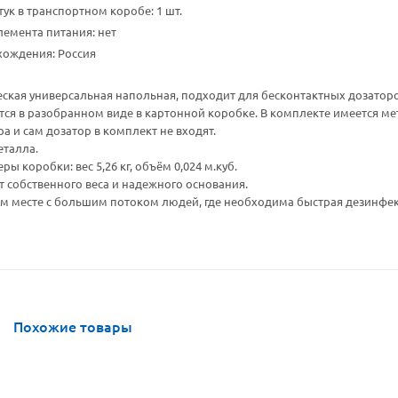
ук в транспортном коробе: 1 шт.
емента питания: нет
хождения: Россия
ская универсальная напольная, подходит для бесконтактных дозатор
тся в разобранном виде в картонной коробке. В комплекте имеется ме
а и сам дозатор в комплект не входят.
еталла.
ы коробки: вес 5,26 кг, объём 0,024 м.куб.
ет собственного веса и надежного основания.
м месте с большим потоком людей, где необходима быстрая дезинфек
Похожие товары