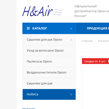
Официальный
дистрибьютор Dyson в
России*
КАТАЛОГ
ПРОДУКЦИЯ 
Сушилки для рук Dyson
Главная
-
Каталог
Уход за волосами Dyson
Пылесосы Dyson
Скидки от 4 шт.
Воздухоочистители Dyson
Сушилки для рук
HoReCa
Новости