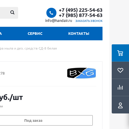
+7 (495) 225-54-63
+7 (985) 877-54-63
info@handair.ru
ЗАКАЗАТЬ ЗВОНОК
А
СЕРВИС
КОНТАКТЫ
а мыла и дез. средств СД-8 белая
278
уб.
/шт
ии
Под заказ