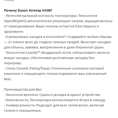
Почему Dyson Airwrap HS08?
- Интеллектуальный контроль температуры: Технология
HyperBrightIQ автоматически регулирует нагрев, защищая волосы
от пересушивания. Ваши локоны остаются блестящими и
здоровыми.
- 6 уникальных насадок в комплекте*: Создавайте любые образы
— от мягких волн до гладких прямых прядей. Включает насадки
для объема, завивки, выпрямления и даже бережной сушки.
- Технология Coanda™: Воздушный поток «оборачивает» волосы
вокруг насадки, обеспечивая долговечную укладку без
перегрева.
- Стиль Ceramic Patina/Topaz: Утонченное сочетание матовой
керамики и мерцающего топаза подчеркнет ваш изысканный
вкус.
Преимущества для Вас:
- Экономия времени: Сушка и укладка в одном устройстве.
- Безопасность: Температура контролируется 40 раз в секунду.
- Универсальность: Подходит для всех типов волос, включая
тонкие и окрашенные.