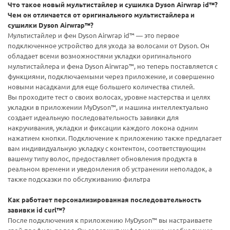
Что такое новый мультистайлер и сушилка Dyson Airwrap id™?
Чем он отличается от оригинального мультистайлера и
сушилки Dyson Airwrap™?
Мультистайлер и фен Dyson Airwrap id™ — это первое
подключенное устройство для ухода за волосами от Dyson. Он
обладает всеми возможностями укладки оригинального
мультистайлера и фена Dyson Airwrap™, но теперь поставляется с
функциями, подключаемыми через приложение, и совершенно
новыми насадками для еще большего количества стилей.
Вы проходите тест о своих волосах, уровне мастерства и целях
укладки в приложении MyDyson™, и машина интеллектуально
создает идеальную последовательность завивки для
накручивания, укладки и фиксации каждого локона одним
нажатием кнопки. Подключение к приложению также предлагает
вам индивидуальную укладку с контентом, соответствующим
вашему типу волос, предоставляет обновления продукта в
реальном времени и уведомления об устранении неполадок, а
также подсказки по обслуживанию фильтра
Как работает персонализированная последовательность
завивки id curl™?
После подключения к приложению MyDyson™ вы настраиваете