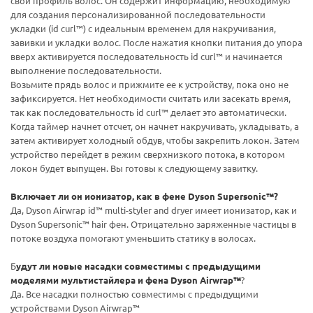
свой профиль волос. Он содержит информацию, необходимую
для создания персонализированной последовательности
укладки (id curl™) с идеальным временем для накручивания,
завивки и укладки волос. После нажатия кнопки питания до упора
вверх активируется последовательность id curl™ и начинается
выполнение последовательности.
Возьмите прядь волос и прижмите ее к устройству, пока оно не
зафиксируется. Нет необходимости считать или засекать время,
так как последовательность id curl™ делает это автоматически.
Когда таймер начнет отсчет, он начнет накручивать, укладывать, а
затем активирует холодный обдув, чтобы закрепить локон. Затем
устройство перейдет в режим сверхнизкого потока, в котором
локон будет выпущен. Вы готовы к следующему завитку.
Включает ли он ионизатор, как в фене Dyson Supersonic™?
Да, Dyson Airwrap id™ multi-styler and dryer имеет ионизатор, как и
Dyson Supersonic™ hair фен. Отрицательно заряженные частицы в
потоке воздуха помогают уменьшить статику в волосах.
Б
удут ли новые насадки совместимы с предыдущими
моделями мультистайлера и фена Dyson Airwrap™
?
Да. Все насадки полностью совместимы с предыдущими
устройствами Dyson Airwrap™