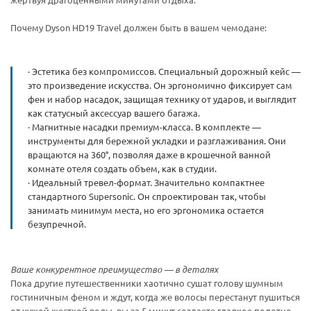
Почему Dyson HD19 Travel должен быть в вашем чемодане:
· Эстетика без компромиссов. Специальный дорожный кейс —
это произведение искусства. Он эргономично фиксирует сам
фен и набор насадок, защищая технику от ударов, и выглядит
как статусный аксессуар вашего багажа.
· Магнитные насадки премиум-класса. В комплекте —
инструменты для бережной укладки и разглаживания. Они
вращаются на 360°, позволяя даже в крошечной ванной
комнате отеля создать объем, как в студии.
· Идеальный тревел-формат. Значительно компактнее
стандартного Supersonic. Он спроектирован так, чтобы
занимать минимум места, но его эргономика остается
безупречной.
Ваше конкурентное преимущество — в деталях
Пока другие путешественники хаотично сушат голову шумным
гостиничным феном и ждут, когда же волосы перестанут пушиться
от чужой жесткой воды, вы за 5 минут создаете гладкое полотно