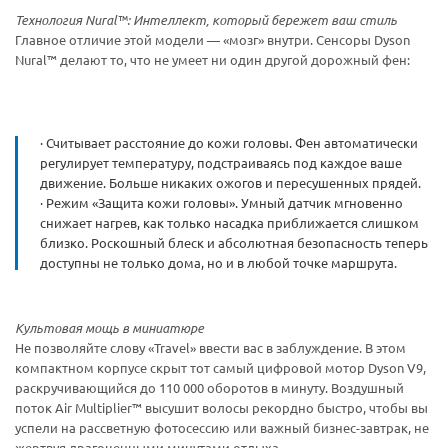
Технология Nural™: Интеллект, который бережет ваш стиль
Главное отличие этой модели — «мозг» внутри. Сенсоры Dyson
Nural™ делают то, что не умеет ни один другой дорожный фен:
· Считывает расстояние до кожи головы. Фен автоматически
регулирует температуру, подстраиваясь под каждое ваше
движение. Больше никаких ожогов и пересушенных прядей.
· Режим «Защита кожи головы». Умный датчик мгновенно
снижает нагрев, как только насадка приближается слишком
близко. Роскошный блеск и абсолютная безопасность теперь
доступны не только дома, но и в любой точке маршрута.
Культовая мощь в миниатюре
Не позволяйте слову «Travel» ввести вас в заблуждение. В этом
компактном корпусе скрыт тот самый цифровой мотор Dyson V9,
раскручивающийся до 110 000 оборотов в минуту. Воздушный
поток Air Multiplier™ высушит волосы рекордно быстро, чтобы вы
успели на рассветную фотосессию или важный бизнес-завтрак, не
жертвуя драгоценными минутами отдыха.